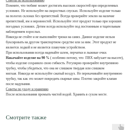
Советы по использованию
Помните, что тюбинг может достигать высоких скоростей при определенных
условиях. Не используйте на скоростных спусках. Используйте изделие только
на пологих склонах без препятствий. Всегда проверяйте землю на наличие
препятствий, ям и неровностей. Используйте этот продукт только при хороших
погодных условиях. Детям всегда используйте под постоянным и тщательным
наблюдением взрослых.
Никогда не стойте и не выполняйте трюки на санях. Данное изделие нельзя
буксировать на другом транспортном средстве или за ним. Этот продукт не
является лодкой и не является плавучим устройством.
При использовании всегда надевайте шлем, перчатки и лыжные очки.
Накачайте изделие на 90 %
( особенно потому, что ПВХ набухает на высоте),
чтобы изделие сохранило свою гибкость. Регулярно проверяйте внутреннюю
трубку, чтобы убедиться, что она не слишком твердая или слишком
мягкая. Никогда не используйте сжатый воздух. Не перекачивайте внутреннюю
трубку, так как это может повредить сварные швы. Плотно закройте клапан
после надувания.
Советы по уходу и хранению
После использования промыть чистой водой. Хранить в сухом месте.
Смотрите также