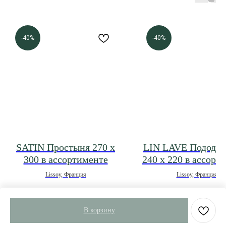
-40%
-40%
SATIN Простыня 270 х
LIN LAVE Пододея
300 в ассортименте
240 х 220 в ассорт
Lissoy, Франция
Lissoy, Франция
21 168
р.
35 280
р.
16 695
р.
27 825
В корзину