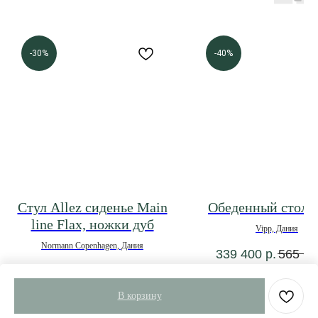
-30%
-40%
Стул Allez cиденье Main
Обеденный стол 
line Flax, ножки дуб
Vipp, Дания
Normann Copenhagen, Дания
339 400
р.
565 66
40 991
р.
58 559
р.
В корзину