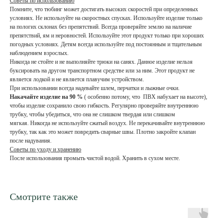
Советы по использованию
Помните, что тюбинг может достигать высоких скоростей при определенных
условиях. Не используйте на скоростных спусках. Используйте изделие только
на пологих склонах без препятствий. Всегда проверяйте землю на наличие
препятствий, ям и неровностей. Используйте этот продукт только при хороших
погодных условиях. Детям всегда используйте под постоянным и тщательным
наблюдением взрослых.
Никогда не стойте и не выполняйте трюки на санях. Данное изделие нельзя
буксировать на другом транспортном средстве или за ним. Этот продукт не
является лодкой и не является плавучим устройством.
При использовании всегда надевайте шлем, перчатки и лыжные очки.
Накачайте изделие на 90 %
( особенно потому, что ПВХ набухает на высоте),
чтобы изделие сохранило свою гибкость. Регулярно проверяйте внутреннюю
трубку, чтобы убедиться, что она не слишком твердая или слишком
мягкая. Никогда не используйте сжатый воздух. Не перекачивайте внутреннюю
трубку, так как это может повредить сварные швы. Плотно закройте клапан
после надувания.
Советы по уходу и хранению
После использования промыть чистой водой. Хранить в сухом месте.
Смотрите также