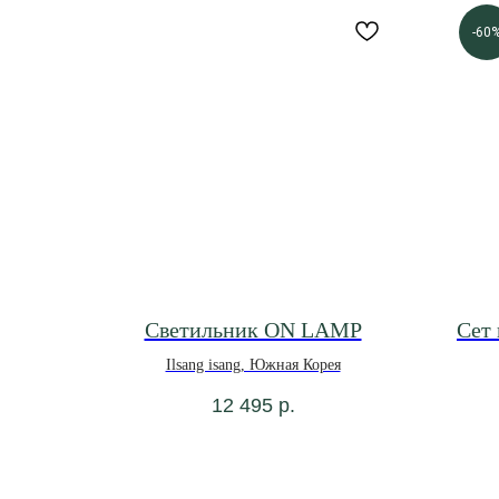
-60
Светильник ON LAMP
Сет 
Ilsang isang, Южная Корея
12 495
р.