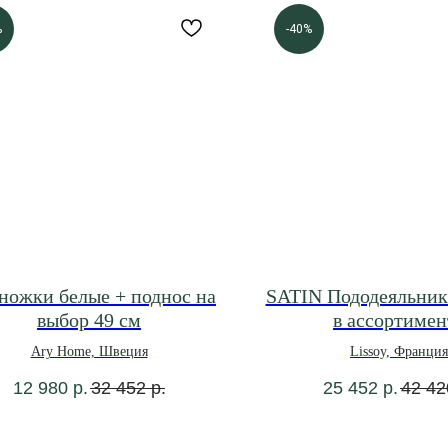
%
-40%
ножки белые + поднос на
SATIN Пододеяльник 
выбор 49 см
в ассортимен
Ary Home, Швеция
Lissoy, Франция
12 980
р.
32 452
р.
25 452
р.
42 42