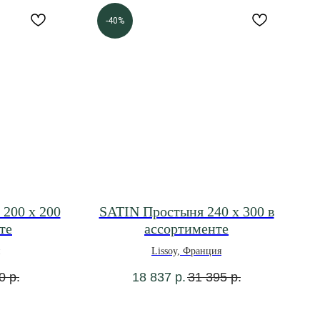
-40%
200 х 200
SATIN Простыня 240 х 300 в
те
ассортименте
Lissoy, Франция
0
р.
18 837
р.
31 395
р.