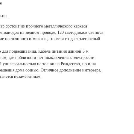
е
ьцо.
ар состоит из прочного металлического каркаса
етодиодов на медном проводе. 120 светодиодов светятся
ние постоянного и мигающего света создает элегантный
о для подвешивания. Кабель питания длиной 5 м
 там, где поблизости нет подключения к электросети.
й универсальностью не только на Рождество, но и на
крашения дома осенью. Отличное дополнение интерьера,
станется незамеченным.