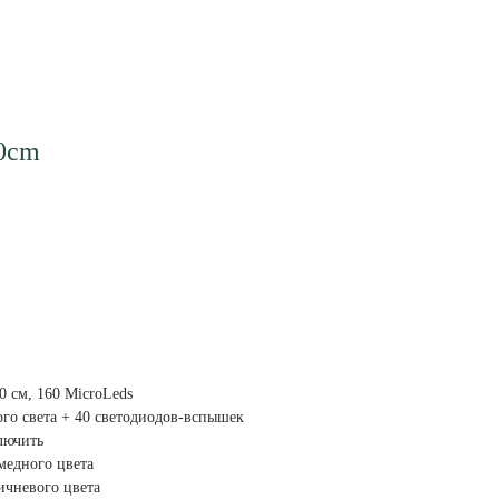
0cm
 см, 160 MicroLeds
ого света + 40 светодиодов-вспышек
лючить
медного цвета
ичневого цвета