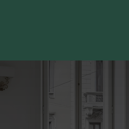
Ошибка 404: страница,
которую вы запрашиваете,
не существует
Пожалуйста, перейдите на главную
страницу или воспользуйтесь верхним