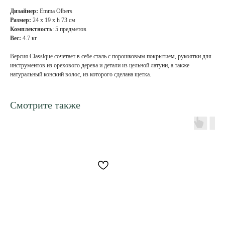
Дизайнер:
Emma Olbers
Размер:
24 х 19 х h 73 см
Комплектность
: 5 предметов
Вес:
4.7 кг
Версия Classique сочетает в себе сталь с порошковым покрытием, рукоятки для
инструментов из орехового дерева и детали из цельной латуни, а также
натуральный конский волос, из которого сделана щетка.
Смотрите также