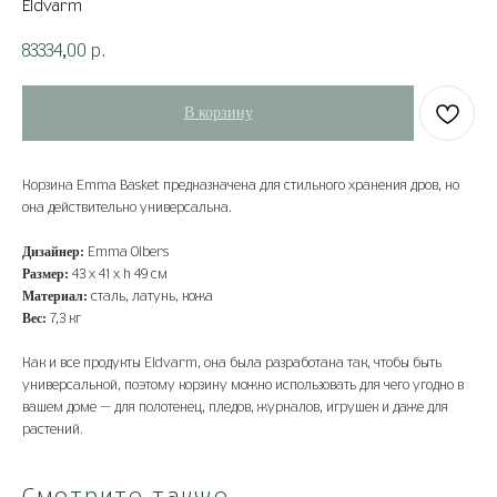
Eldvarm
83334,00
р.
В корзину
Корзина Emma Basket предназначена для стильного хранения дров, но
она действительно универсальна.
Дизайнер:
Emma Olbers
Размер:
43 х 41 х h 49 см
Материал:
сталь, латунь, кожа
Вес:
7,3 кг
Как и все продукты Eldvarm, она была разработана так, чтобы быть
универсальной, поэтому корзину можно использовать для чего угодно в
вашем доме — для полотенец, пледов, журналов, игрушек и даже для
растений.