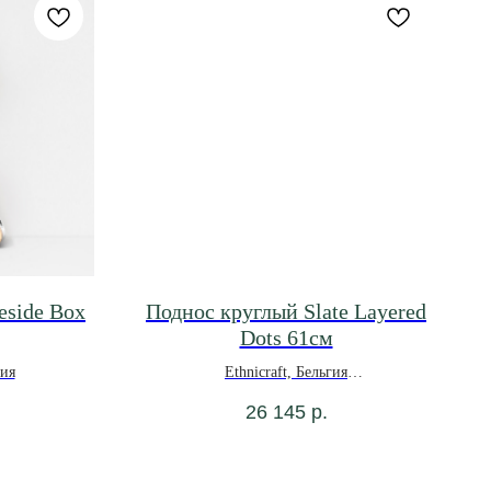
eside Box
Поднос круглый Slate Layered
Dots 61см
ния
Ethnicraft, Бельгия
*под заказ
26 145
р.