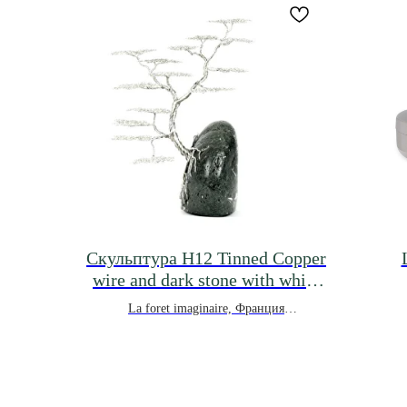
Скульптура H12 Tinned Copper
wire and dark stone with white
inclusions
La foret imaginaire, Франция
*под заказ