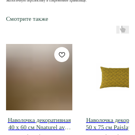
экологичную перспективу в современное хранилище.
Смотрите также
Наволочка декоративная
Наволочка декорат
40 х 60 см Nnaturel avec
50 х 75 см Paislay 
rayures