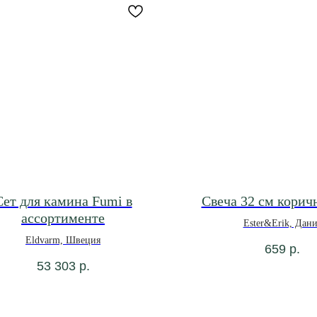
Сет для камина Fumi в
Свеча 32 см корич
ассортименте
Ester&Erik, Дани
Eldvarm, Швеция
659
р.
53 303
р.