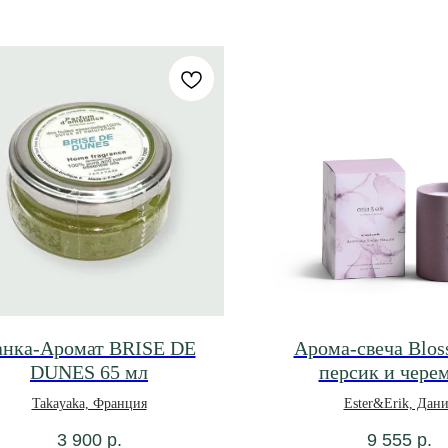
анка-Аромат BRISE DE
Арома-свеча Blos
DUNES 65 мл
персик и чере
Takayaka, Франция
Ester&Erik, Дани
3 900
р.
9 555
р.