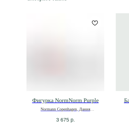
Фигурка NormNorm Purple
Б
Normann Copenhagen, Дания
3 675
р.