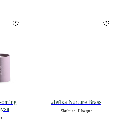
soming
Лейка Nurture Brass
муха
Skultuna, Швеция
*под заказ
я