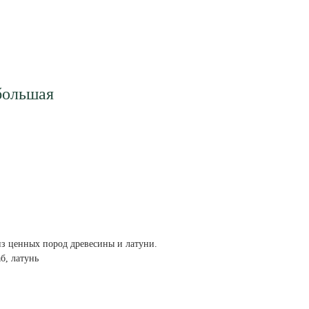
большая
из ценных пород древесины и латуни.
б, латунь