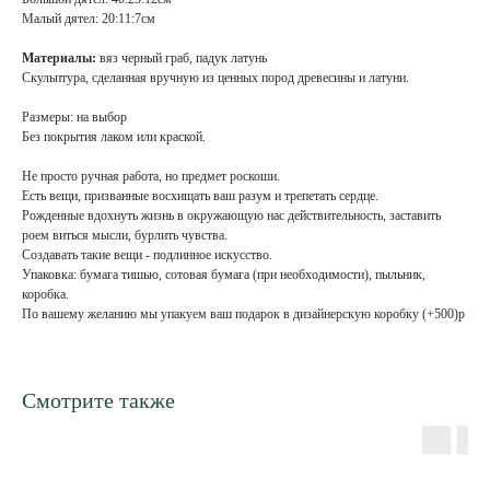
Малый дятел: 20:11:7см
Материалы:
вяз черный граб, падук латунь
Скульптура, сделанная вручную из ценных пород древесины и латуни.
Размеры: на выбор
Без покрытия лаком или краской.
Не просто ручная работа, но предмет роскоши.
Есть вещи, призванные восхищать ваш разум и трепетать сердце.
Рожденные вдохнуть жизнь в окружающую нас действительность, заставить
роем виться мысли, бурлить чувства.
Создавать такие вещи - подлинное искусство.
Упаковка: бумага тишью, сотовая бумага (при необходимости), пыльник,
коробка.
По вашему желанию мы упакуем ваш подарок в дизайнерскую коробку (+500)р
Смотрите также