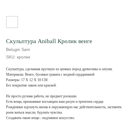
Скульптура Aniball Кролик венге
Belugin Sam
SKU:
кролик
Скульптура, сделанная вручную из ценных пород древесины и латуни.
Материалы: Венге, бусинки граната с медной сердцевиной
Размеры: 17 X 12 X 10 CM
Без покрытия лаком или краской.
Не просто ручная работа, но предмет роскоши.
Есть вещи, призванные восхищать ваш разум и трепетать сердце.
Рожденные вдохнуть жизнь в окружающую нас действительность, заставить
роем виться мысли, бурлить чувства.
Создавать такие вещи - подлинное искусство.