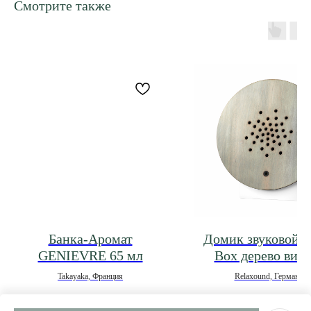
Смотрите также
Банка-Аромат
Домик звуковой 
GENIEVRE 65 мл
Box дерево вин
Takayaka, Франция
Relaxound, Германия
3 900
р.
12 075
р.