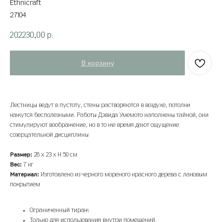
Ethnicraft
27104
202230,00
р.
В корзину
Лестницы ведут в пустоту, стены растворяются в воздухе, потолки
кажутся бесполезными. Работы Дэвида Умемото наполнены тайной, они
стимулируют воображение, но в то же время дают ощущение
созерцательной дисциплины
Размер:
28 х 23 х H 50 cм
Вес:
7 кг
Материал:
Изготовлено из черного мореного красного дерева с лаковым
покрытием
Ограниченный тираж
Только для использования внутри помещений.