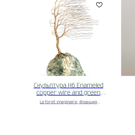
Скульптура H6 Enameled
copper wire and green
pebble
La foret imaginaire, Франция
*под заказ