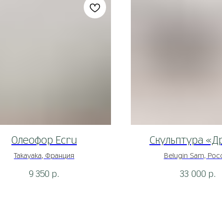
Олеофор Ecru
Скульптура «Д
Takayaka, Франция
Belugin Sam, Рос
9 350
33 000
р.
р.