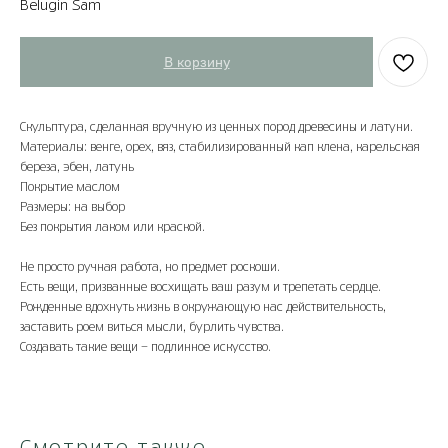
Belugin Sam
В корзину
Скульптура, сделанная вручную из ценных пород древесины и латуни.
Материалы: венге, орех, вяз, стабилизированный кап клена, карельская
береза, эбен, латунь
Покрытие маслом
Размеры: на выбор
Без покрытия лаком или краской.
Не просто ручная работа, но предмет роскоши.
Есть вещи, призванные восхищать ваш разум и трепетать сердце.
Рожденные вдохнуть жизнь в окружающую нас действительность,
заставить роем виться мысли, бурлить чувства.
Создавать такие вещи - подлинное искусство.