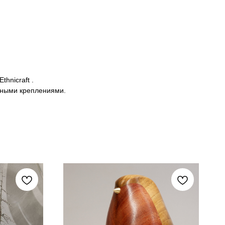
hnicraft .
ьными креплениями.