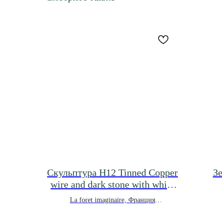
Скульптура H12 Tinned Copper
З
wire and dark stone with white
inclusions
La foret imaginaire, Франция
*под заказ