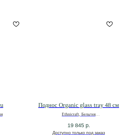
ru
Поднос Organic glass tray 48 см
ия
Ethnicraft, Бельгия
19 845
р.