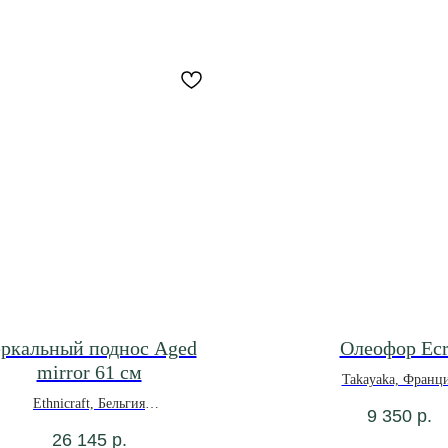
еркальный поднос Aged
Олеофор Ec
mirror 61 см
Takayaka, Франц
Ethnicraft, Бельгия
9 350
р.
26 145
р.