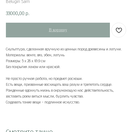
Belugin Sam
33000,00
р.
В корзину
Скульптура, сделанная вручную из ценных пород древесины и латуни.
Материалы: венге, вяз, эбен, латунь
Размеры: 5 х 28 х 10\9 см
Без покрытия лаком или краской.
Не просто ручная работа, но предмет роскоши.
Есть вещи, призванные восхищать ваш разум и трепетать сердце.
Рожденные вдохнуть жизнь в окружающую нас действительность,
заставить роем виться мысли, бурлить чувства.
Создавать такие вещи - подлинное искусство.