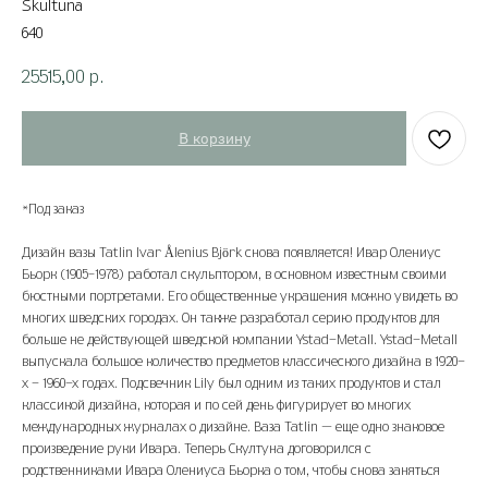
Skultuna
640
25515,00
р.
В корзину
*Под заказ
Дизайн вазы Tatlin Ivar Ålenius Björk снова появляется! Ивар Олениус
Бьорк (1905–1978) работал скульптором, в основном известным своими
бюстными портретами. Его общественные украшения можно увидеть во
многих шведских городах. Он также разработал серию продуктов для
больше не действующей шведской компании Ystad-Metall. Ystad-Metall
выпускала большое количество предметов классического дизайна в 1920-
х - 1960-х годах. Подсвечник Lily был одним из таких продуктов и стал
классикой дизайна, которая и по сей день фигурирует во многих
международных журналах о дизайне. Ваза Tatlin — еще одно знаковое
произведение руки Ивара. Теперь Скултуна договорился с
родственниками Ивара Олениуса Бьорка о том, чтобы снова заняться