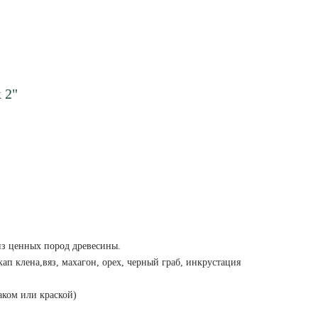
 2"
из ценных пород древесины.
п клена,вяз, махагон, орех, черный граб, инкрустация
аком или краской)