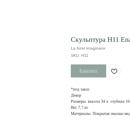
Скульптура H11 Ena
La foret imaginaire
SKU:
H11
В корзину
*под заказ
Декор
Размеры: высота 34 x глубина 1
Вес 7,7 кг
Материалы: Покрытая эмалью мед