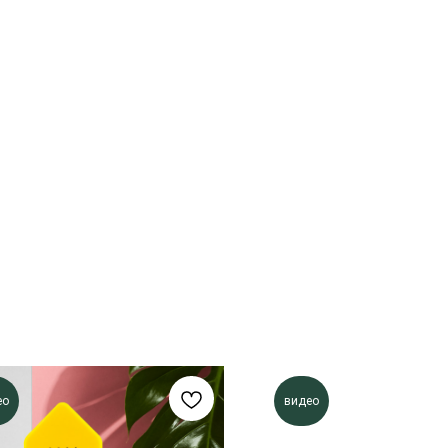
ео
видео