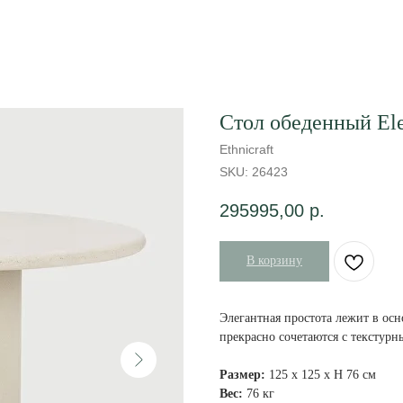
Стол обеденный El
Ethnicraft
SKU:
26423
295995,00
р.
В корзину
Элегантная простота лежит в ос
прекрасно сочетаются с текстурн
Размер:
125 х 125 х Н 76 см
Вес:
76 кг