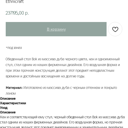
Ethnicraft
237195,00
р.
В корзину
*под заказ
Обеденный стол Bok из массива дуба черного цвета, как и одноименный
стул, стал одним из наших фирменных дизайнов. Его воздушная форма и
при этом прочная конструкция делают этот предмет неподвластным
времени и достойным восхищения на долгие годы.
Материал:
Изготовлено из массива дуба с черным оттенком и покрыто
лаком
Описание
Характеристики
Уход
Описание
Как и соответствующий ему стул, черный обеденный стол Bok из массива дуба
стал одним из наших фирменных дизайнов. Его воздушная форма, но прочная
конструкция делают этот предмет вневременным и замечательным дизайном,