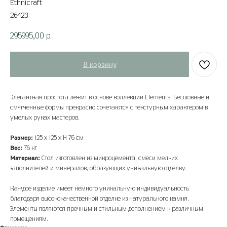
Ethnicraft
26423
295995,00
р.
В корзину
Элегантная простота лежит в основе коллекции Elements. Бесшовные и
смягченные формы прекрасно сочетаются с текстурным характером в
умелых руках мастеров.
Размер:
125 х 125 х Н 76 см
Вес:
76 кг
Материал:
Стол изготовлен из микроцемента, смеси мелких
заполнителей и минералов, образующих уникальную отделку.
Каждое изделие имеет немного уникальную индивидуальность
благодаря высококачественной отделке из натурального камня.
Элементы являются прочным и стильным дополнением к различным
помещениям.