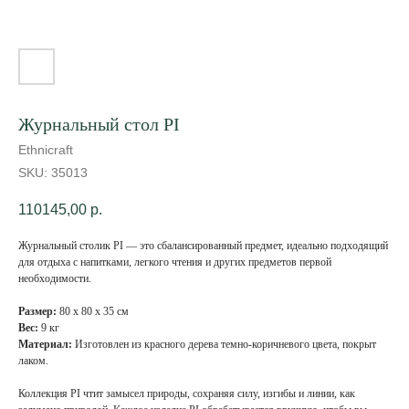
Журнальный стол PI
Ethnicraft
SKU:
35013
110145,00
р.
Журнальный столик PI — это сбалансированный предмет, идеально подходящий
для отдыха с напитками, легкого чтения и других предметов первой
необходимости.
Размер:
80 х 80 х 35 см
Вес:
9 кг
Материал:
Изготовлен из красного дерева темно-коричневого цвета, покрыт
лаком.
Коллекция PI чтит замысел природы, сохраняя силу, изгибы и линии, как