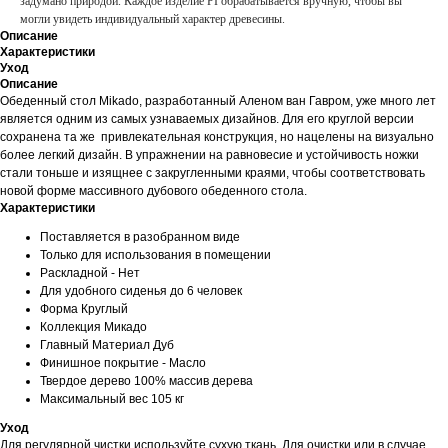
задумано природой. Каждое изделие PI обрабатывается вручную, чтобы вы
могли увидеть индивидуальный характер древесины.
Описание
Характеристики
Уход
Описание
Обеденный стол Mikado, разработанный Аленом ван Гавром, уже много лет
является одним из самых узнаваемых дизайнов. Для его круглой версии
сохранена та же привлекательная конструкция, но нацелены на визуально
более легкий дизайн. В упражнении на равновесие и устойчивость ножки
стали тоньше и изящнее с закругленными краями, чтобы соответствовать
новой форме массивного дубового обеденного стола.
Характеристики
Поставляется в разобранном виде
Только для использования в помещении
Раскладной - Нет
Для удобного сиденья до 6 человек
Форма Круглый
Коллекция Микадо
Главный Материал Дуб
Финишное покрытие - Масло
Твердое дерево 100% массив дерева
Максимальный вес 105 кг
Уход
Для регулярной чистки используйте сухую ткань. Для очистки или в случае