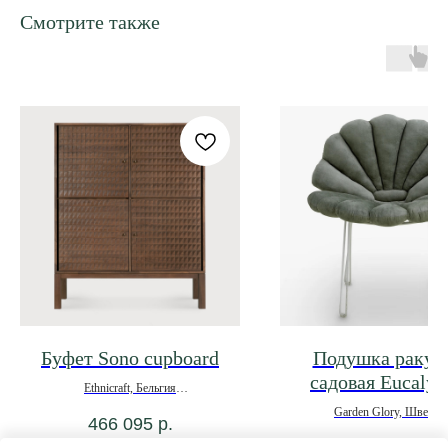
Смотрите также
Буфет Sono cupboard
Подушка ракуш
садовая Eucalyp
Ethnicraft, Бельгия
Garden Glory, Швеция
466 095
р.
*под заказ
19 425
р.