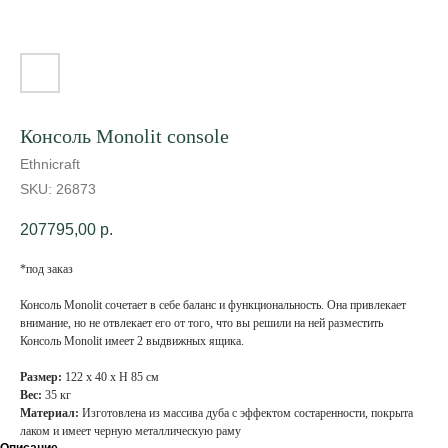
Консоль Monolit console
Ethnicraft
SKU:
26873
207795,00
р.
*под заказ
Консоль Monolit сочетает в себе баланс и функциональность. Она привлекает
внимание, но не отвлекает его от того, что вы решили на ней разместить
Консоль Monolit имеет 2 выдвижных ящика.
Размер:
122 х 40 х Н 85 см
Вес:
35 кг
Материал:
Изготовлена из массива дуба с эффектом состаренности, покрыта
лаком и имеет черную металлическую раму