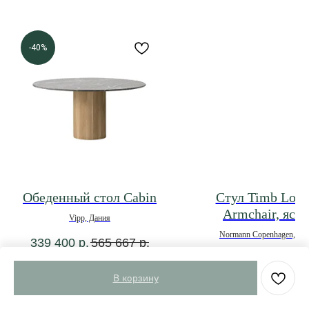
-40%
Обеденный стол Cabin
Стул Timb Lou
Armchair, ясе
Vipp, Дания
Normann Copenhagen, Да
339 400
р.
565 667
р.
*под заказ
В корзину