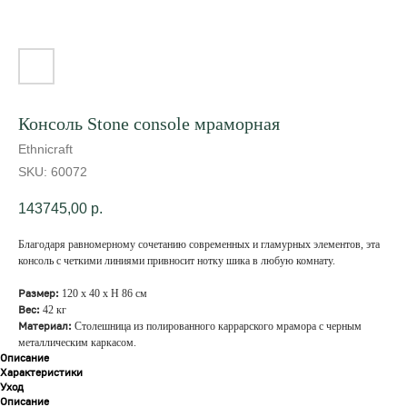
Консоль Stone console мраморная
Ethnicraft
SKU:
60072
143745,00
р.
Благодаря равномерному сочетанию современных и гламурных элементов, эта
консоль с четкими линиями привносит нотку шика в любую комнату.
Размер:
120 х 40 х Н 86 см
Вес:
42 кг
Материал:
Столешница из полированного каррарского мрамора с черным
металлическим каркасом.
Описание
Характеристики
Уход
Описание