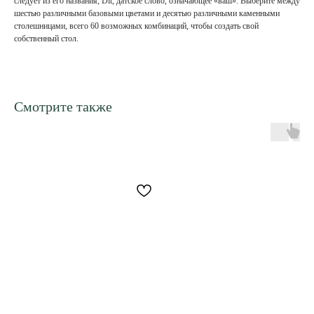
следует из его названия, Dit, датское слово, означающее «ваш». Выберите между
шестью различными базовыми цветами и десятью различными каменными
столешницами, всего 60 возможных комбинаций, чтобы создать свой
собственный стол.
Смотрите также