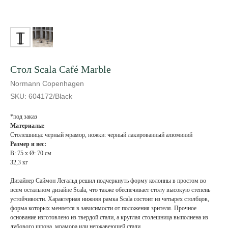
Стол Scala Café Marble
Normann Copenhagen
SKU:
604172/Black
*под заказ
Материалы:
Столешница: черный мрамор, ножки: черный лакированный алюминий
Размер и вес:
В: 75 x Ø: 70 см
32,3 кг
Дизайнер Саймон Легальд решил подчеркнуть форму колонны в простом во
всем остальном дизайне Scala, что также обеспечивает столу высокую степень
устойчивости. Характерная нижняя рамка Scala состоит из четырех столбцов,
форма которых меняется в зависимости от положения зрителя. Прочное
основание изготовлено из твердой стали, а круглая столешница выполнена из
дубового шпона, мрамора или нержавеющей стали.