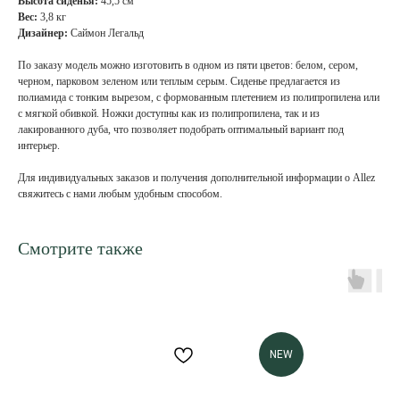
Высота сиденья:
45,5 см
Вес:
3,8 кг
Дизайнер:
Саймон Легальд
По заказу модель можно изготовить в одном из пяти цветов: белом, сером,
черном, парковом зеленом или теплым серым. Сиденье предлагается из
полиамида с тонким вырезом, с формованным плетением из полипропилена или
с мягкой обивкой. Ножки доступны как из полипропилена, так и из
лакированного дуба, что позволяет подобрать оптимальный вариант под
интерьер.
Для индивидуальных заказов и получения дополнительной информации о Allez
свяжитесь с нами любым удобным способом.
Смотрите также
NEW