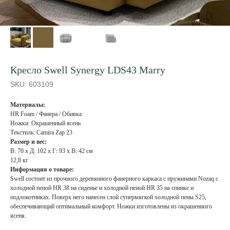
Кресло Swell Synergy LDS43 Marry
SKU:
603109
Материалы:
HR Foam / Фанера / Обивка
Ножки: Окрашенный ясень
Текстиль: Camira Zap 23
Размер и вес:
В: 70 x Д: 102 x Г: 93 x В: 42 см
12,8 кг
Информация о товаре:
Swell состоит из прочного деревянного фанерного каркаса с пружинами Nozaq с
холодной пеной HR 38 на сиденье и холодной пеной HR 35 на спинке и
подлокотниках. Поверх него нанесен слой супермягкой холодной пены S25,
обеспечивающий оптимальный комфорт. Ножки изготовлены из окрашенного
ясеня.