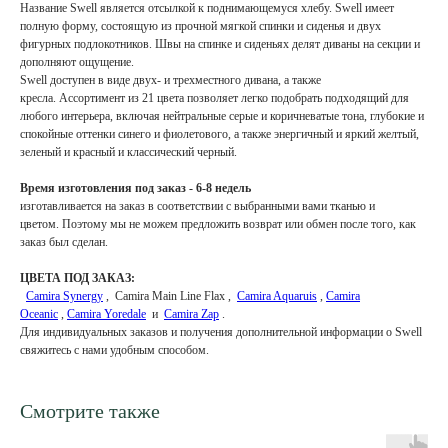
Название Swell является отсылкой к поднимающемуся хлебу. Swell имеет
полную форму, состоящую из прочной мягкой спинки и сиденья и двух
фигурных подлокотников. Швы на спинке и сиденьях делят диваны на секции и
дополняют ощущение.
Swell доступен в виде двух- и трехместного дивана, а также
кресла. Ассортимент из 21 цвета позволяет легко подобрать подходящий для
любого интерьера, включая нейтральные серые и коричневатые тона, глубокие и
спокойные оттенки синего и фиолетового, а также энергичный и яркий желтый,
зеленый и красный и классический черный.
Время изготовления под заказ - 6-8 недель
изготавливается на заказ в соответствии с выбранными вами тканью и
цветом. Поэтому мы не можем предложить возврат или обмен после того, как
заказ был сделан.
ЦВЕТА ПОД ЗАКАЗ:
Camira Synergy
, Camira Main Line Flax ,
Camira Aquaruis
,
Camira
Oceanic
,
Camira Yoredale
и
Camira Zap
.
Для индивидуальных заказов и получения дополнительной информации о Swell
свяжитесь с нами удобным способом.
Смотрите также