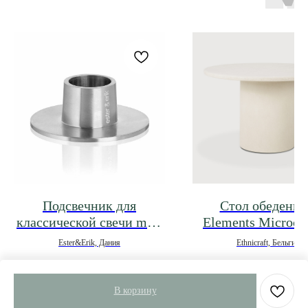
Подсвечник для
Стол обеденн
классической свечи mat-
Elements Microce
Silver
Ester&Erik, Дания
Ethnicraft, Бельгия
3 796
р.
295 995
р.
В корзину