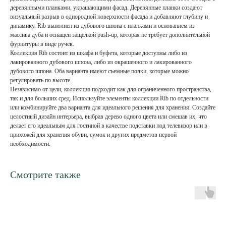
деревянными планками, украшающими фасад. Деревянные планки создают
визуальный разрыв в однородной поверхности фасада и добавляют глубину и
динамику. Rib выполнен из дубового шпона с планками и основанием из
массива дуба и оснащен защелкой push-up, которая не требует дополнительной
фурнитуры в виде ручек.
Коллекция Rib состоит из шкафа и буфета, которые доступны либо из
лакированного дубового шпона, либо из окрашенного и лакированного
дубового шпона. Оба варианта имеют съемные полки, которые можно
регулировать по высоте.
Независимо от цели, коллекция подходит как для ограниченного пространства,
так и для больших сред. Используйте элементы коллекции Rib по отдельности
или комбинируйте два варианта для идеального решения для хранения. Создайте
целостный дизайн интерьера, выбрав дерево одного цвета или смешав их, что
делает его идеальным для гостиной в качестве подставки под телевизор или в
прихожей для хранения обуви, сумок и других предметов первой
необходимости.
Смотрите также