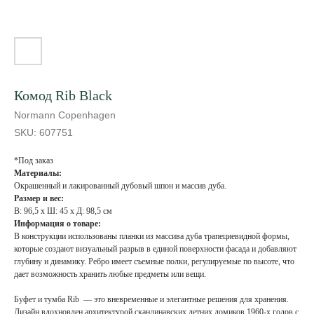
Комод Rib Black
Normann Copenhagen
SKU:
607751
*Под заказ
Материалы:
Окрашенный и лакированный дубовый шпон и массив дуба.
Размер и вес:
В: 96,5 х Ш: 45 х Д: 98,5 см
Информация о товаре:
В конструкции использованы планки из массива дуба трапециевидной формы,
которые создают визуальный разрыв в единой поверхности фасада и добавляют
глубину и динамику. Ребро имеет съемные полки, регулируемые по высоте, что
дает возможность хранить любые предметы или вещи.
Буфет и тумба Rib — это вневременные и элегантные решения для хранения.
Дизайн вдохновлен архитектурой скандинавских летних домиков 1960-х годов с