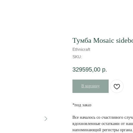
Тумба Mosaic sideb
Ethnicraft
SKU:
329595,00
р.
В корзину
*под заказ
Все началось со счастливого слу
вдохновленные остатками от на
напоминающий регистры органа. 