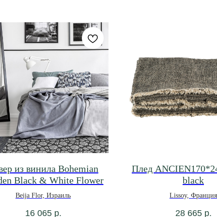
вер из винила Bohemian
Плед ANCIEN170*240
den Black & White Flower
black
Beija Flor, Израиль
Lissoy, Франция
16 065
р.
28 665
р.