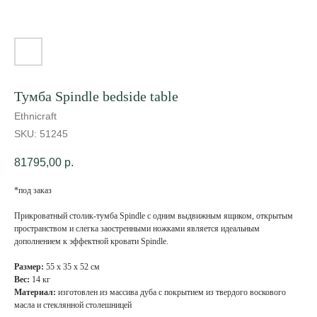
Тумба Spindle bedside table
Ethnicraft
SKU:
51245
81795,00
р.
*под заказ
Прикроватный столик-тумба Spindle с одним выдвижным ящиком, открытым
пространством и слегка заостренными ножками является идеальным
дополнением к эффектной кровати Spindle.
Размер:
55 х 35 х 52 см
Вес:
14 кг
Материал:
изготовлен из массива дуба с покрытием из твердого воскового
масла и стеклянной столешницей