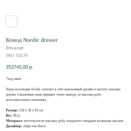
Комод Nordic dresser
Ethnicraft
SKU:
51176
353745,00
р.
*под заказ
Наша коллекция Nordic сочетает в себе изысканный дизайн и чистоту массива
дерева. Скошенные края придают этому комоду из массива дуба
дополнительную изюминку.
Размер:
130 х 56 х 83 см
Вес:
86 кг
Материал:
изготовлен из массива дуба, покрытого твердым восковым маслом
Дизайнер:
Alain van Havre