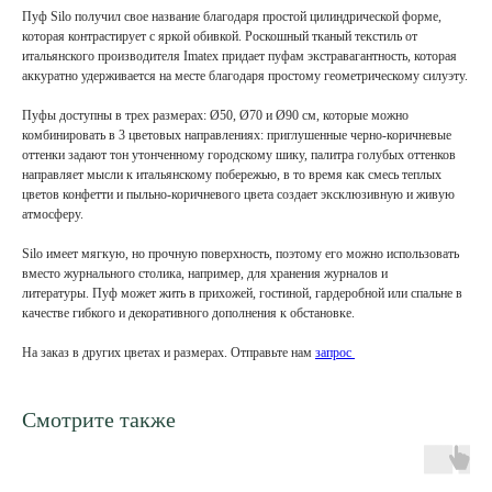
Пуф Silo получил свое название благодаря простой цилиндрической форме,
которая контрастирует с яркой обивкой. Роскошный тканый текстиль от
итальянского производителя Imatex придает пуфам экстравагантность, которая
аккуратно удерживается на месте благодаря простому геометрическому силуэту.
Пуфы доступны в трех размерах: Ø50, Ø70 и Ø90 см, которые можно
комбинировать в 3 цветовых направлениях: приглушенные черно-коричневые
оттенки задают тон утонченному городскому шику, палитра голубых оттенков
направляет мысли к итальянскому побережью, в то время как смесь теплых
цветов конфетти и пыльно-коричневого цвета создает эксклюзивную и живую
атмосферу.
Silo имеет мягкую, но прочную поверхность, поэтому его можно использовать
вместо журнального столика, например, для хранения журналов и
литературы. Пуф может жить в прихожей, гостиной, гардеробной или спальне в
качестве гибкого и декоративного дополнения к обстановке.
На заказ в других цветах и размерах. Отправьте нам
запрос
Смотрите также