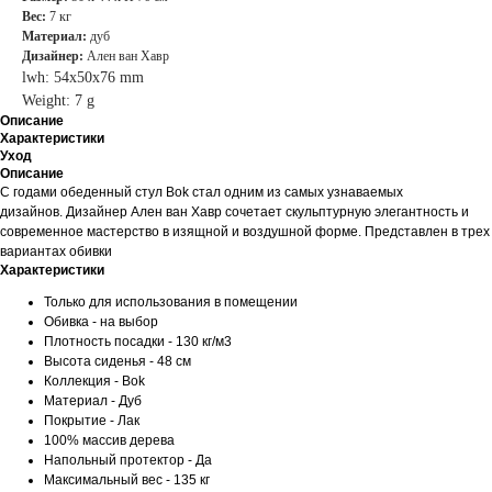
Вес:
7 кг
Материал:
дуб
Дизайнер:
Ален ван Хавр
lwh: 54x50x76 mm
Weight: 7 g
Описание
Характеристики
Уход
Описание
С годами обеденный стул Bok стал одним из самых узнаваемых
дизайнов. Дизайнер Ален ван Хавр сочетает скульптурную элегантность и
современное мастерство в изящной и воздушной форме. Представлен в трех
вариантах обивки
Характеристики
Только для использования в помещении
Обивка - на выбор
Плотность посадки - 130 кг/м3
Высота сиденья - 48 см
Коллекция - Bok
Материал - Дуб
Покрытие - Лак
100% массив дерева
Напольный протектор - Да
Максимальный вес - 135 кг