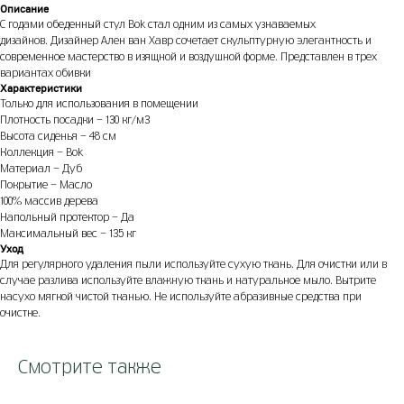
Описание
С годами обеденный стул Bok стал одним из самых узнаваемых
дизайнов. Дизайнер Ален ван Хавр сочетает скульптурную элегантность и
современное мастерство в изящной и воздушной форме. Представлен в трех
вариантах обивки
Характеристики
Только для использования в помещении
Плотность посадки - 130 кг/м3
Высота сиденья - 48 см
Коллекция - Bok
Материал - Дуб
Покрытие - Масло
100% массив дерева
Напольный протектор - Да
Максимальный вес - 135 кг
Уход
Для регулярного удаления пыли используйте сухую ткань. Для очистки или в
случае разлива используйте влажную ткань и натуральное мыло. Вытрите
насухо мягкой чистой тканью. Не используйте абразивные средства при
очистке.
Смотрите также