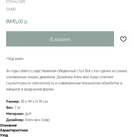
Ethnicraft
51490
89145,00
р.
В корзину
*под заказ
За годы своего существования обеденный стул Bok стал одним из самых
узнаваемых наших дизайнов. Дизайнер Ален ван Хавр сочетает
скульптурную элегантность и современные технологии обработки в
изящной и воздушной форме.
Размер:
50 х 44 х Н 76 см
Вес:
7 кг
Материал:
дуб
Дизайнер:
Ален ван Хавр
Описание
Характеристики
Уход