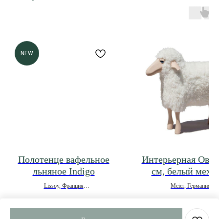
NEW
Полотенце вафельное
Интерьерная Овеч
льняное Indigo
см, белый мех, 
Lissoy, Франция
Meier, Германия
*под заказ
2 520
р.
109 773
р.