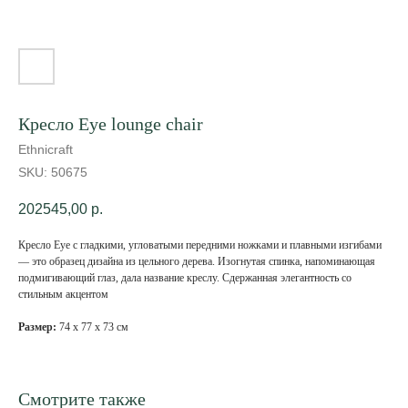
Кресло Eye lounge chair
Ethnicraft
SKU:
50675
202545,00
р.
Кресло Eye с гладкими, угловатыми передними ножками и плавными изгибами
— это образец дизайна из цельного дерева. Изогнутая спинка, напоминающая
подмигивающий глаз, дала название креслу. Сдержанная элегантность со
стильным акцентом
Размер:
74 х 77 х 73 см
Смотрите также