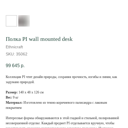
Полка PI wall mounted desk
Ethnicraft
SKU:
35062
99 645
р.
Коллекция PI чтит дизайн природы, сохраняя прочность, изгибы и линии, как
задумано природой.
Размер:
140 х 48 х 126 см
Вес:
9 кг
Материал:
Изготовлено из темно-коричневого палисандра с лаковым
покрытием
Интересные формы обнаруживаются в этой гладкой и стильной, полированной
несовершенной отделке. Каждый предмет PI отделывается вручную, чтобы