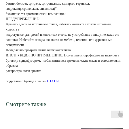
бензил бензоат, цитраль, цитронеллол, кумарин, гераниол,
гидроксицитронеллаль, линалоол)*.
*компоненты ароматической композиции.
ПРЕДУПРЕЖДЕНИЕ:
Хранить вдали от источников тепла, избегать контакта с кожей и глазами,
хранить в
недоступном для детей и животных месте, не употреблять в пищу, не зажигать
палочки. Избегайте попадания масла на мебель, текстиль или деревянные
поверхности.
Немедленно протрите пятна влажной тканью.
ИНСТРУКЦИЯ ПО ПРИМЕНЕНИЮ: Поместите микрофибровые палочки в
бутылку с диффузором, чтобы впитались ароматические масла и естественным
образом
распространился аромат.
подробнее о бренде в нашей
СТАТЬЕ
Смотрите также