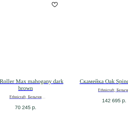
Roller Max mahogany dark
Скамейка Oak Spind
brown
Ethnicraft, Бельг
*под заказ
Ethnicraft, Бельгия
142 695
р.
*под заказ
70 245
р.