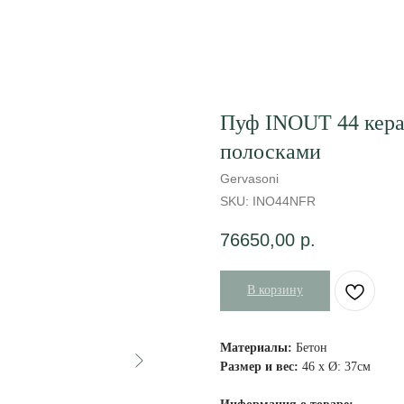
Пуф INOUT 44 кера
полосками
Gervasoni
SKU:
INO44NFR
76650,00
р.
В корзину
Материалы:
Бетон
Размер и вес:
46 x Ø: 37см