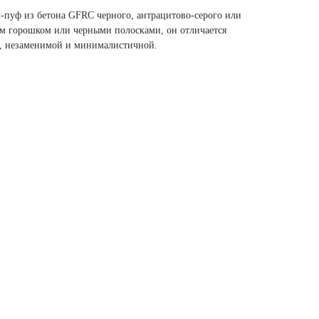
к-пуф из бетона GFRC черного, антрацитово-серого или
м горошком или черными полосками, он отличается
, незаменимой и минималистичной.