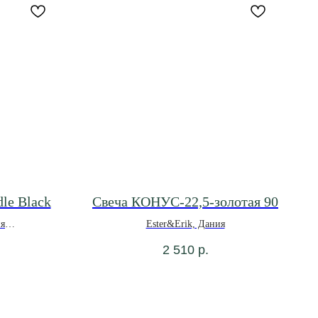
le Black
Свеча КОНУС-22,5-золотая 90
ия
Ester&Erik, Дания
2 510
р.