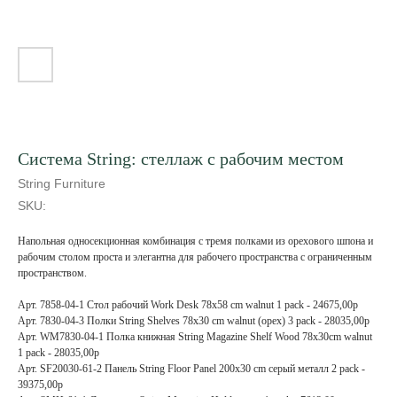
Система String: стеллаж с рабочим местом
String Furniture
SKU:
Напольная односекционная комбинация с тремя полками из орехового шпона и
рабочим столом проста и элегантна для рабочего пространства с ограниченным
пространством.
Арт. 7858-04-1 Стол рабочий Work Desk 78x58 cm walnut 1 pack - 24675,00р
Арт. 7830-04-3 Полки String Shelves 78x30 cm walnut (орех) 3 pack - 28035,00р
Арт. WM7830-04-1 Полка книжная String Magazine Shelf Wood 78x30cm walnut
1 pack - 28035,00р
Арт. SF20030-61-2 Панель String Floor Panel 200x30 cm серый металл 2 pack -
39375,00р