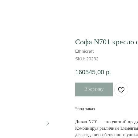
Софа N701 кресло 
Ethnicraft
SKU:
20232
160545,00
р.
В корзину
*под заказ
Диван N701 — это уютный предм
Комбинируя различные элементы
для создания собственного уника