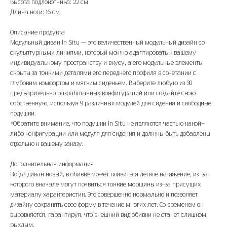
Высота подлокотника: 22 см
Длина ноги: 16 см
Описание продукта
Модульный диван In Situ — это величественный модульный дизайн со
скульптурными линиями, который можно адаптировать к вашему
индивидуальному пространству и вкусу, а его модульные элементы
скрыты за тонкими деталями его переднего профиля в сочетании с
глубоким комфортом и мягким сиденьем. Выберите любую из 30
предварительно разработанных конфигураций или создайте свою
собственную, используя 9 различных модулей для сидения и свободные
подушки.
*Обратите внимание, что подушки In Situ не являются частью какой-
либо конфигурации или модуля для сидения и должны быть добавлены
отдельно к вашему заказу.
Дополнительная информация
Когда диван новый, в обивке может появиться легкое натяжение, из-за
которого вначале могут появиться тонкие морщины из-за присущих
материалу характеристик. Это совершенно нормально и позволяет
дизайну сохранять свое форму в течение многих лет. Со временем он
выровняется, гарантируя, что внешний вид обивки не станет слишком
рыхлым.