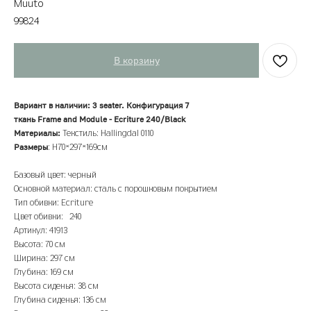
Muuto
99824
В корзину
Вариант в наличии: 3 seater. Конфигурация 7
ткань Frame and Module - Ecriture 240/Black
Материалы:
Текстиль: Hallingdal 0110
Размеры
: H70*297*169см
Базовый цвет: черный
Основной материал: сталь с порошковым покрытием
Тип обивки: Ecriture
Цвет обивки: 240
Артикул: 41913
Высота: 70 см
Ширина: 297 см
Глубина: 169 см
Высота сиденья: 38 см
Глубина сиденья: 136 см