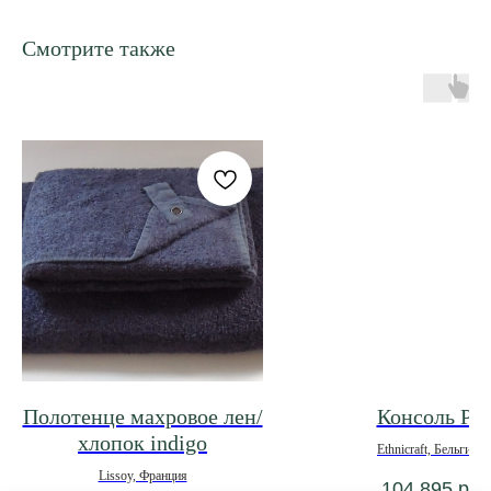
Смотрите также
Полотенце махровое лен/
Консоль Pi
хлопок indigo
Ethnicraft, Бельгия
*под заказ
Lissoy, Франция
104 895
р.