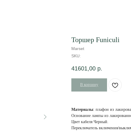
Торшер Funiculi
Marset
SKU:
41601,00
р.
В корзину
Материалы
: плафон из лакиро
Основание лампы из лакированно
Цвет кабеля Черный.
Переключатель включения/выключ