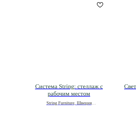
Система String: стеллаж с
Све
рабочим местом
String Furniture, Швеция
расчет конфигурации по запросу