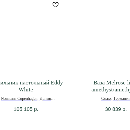
тильник настольный Eddy
Ваза Melrose l
White
amethyst/amethy
ассортимен
Normann Copenhagen, Дания
Guaxs, Германи
105 105
р.
30 839
р.