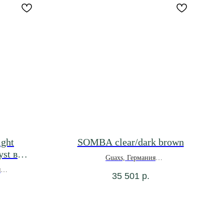
ight
SOMBA clear/dark brown
st в
Guaxs, Германия
те
*Под заказ
я
35 501
р.