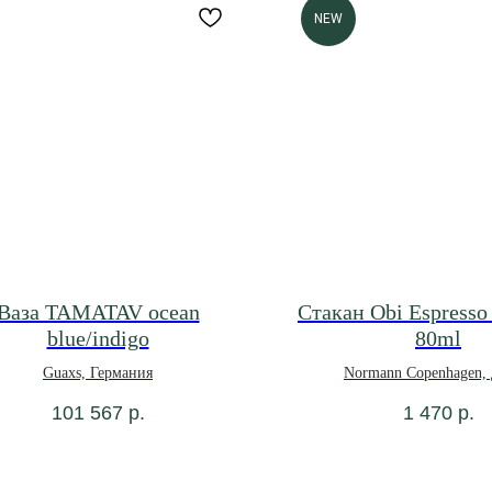
NEW
Ваза TAMATAV ocean
Стакан Obi Espresso
blue/indigo
80ml
Guaxs, Германия
Normann Copenhagen,
101 567
р.
1 470
р.