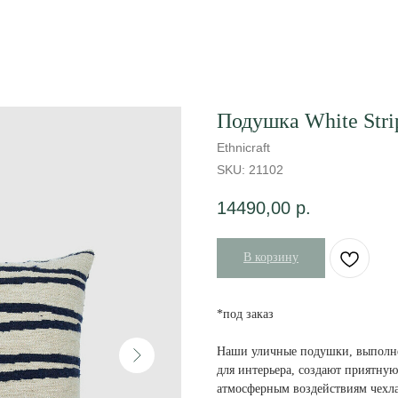
Подушка White Stri
Ethnicraft
SKU:
21102
14490,00
р.
В корзину
*под заказ
Наши уличные подушки, выполне
для интерьера, создают приятну
атмосферным воздействиям чехл