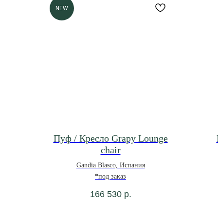
NEW
Пуф / Кресло Grapy Lounge
chair
Gandia Blasco, Испания
*под заказ
166 530
р.