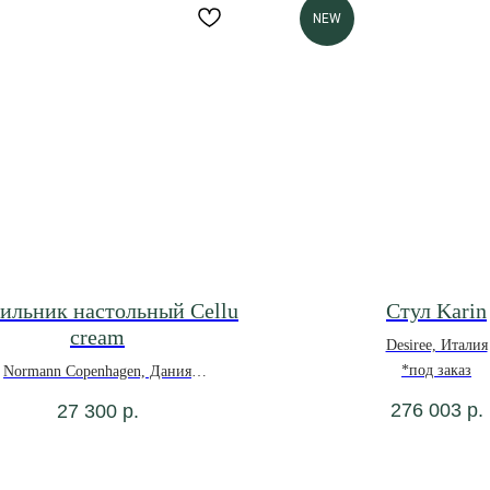
NEW
ильник настольный Cellu
Стул Karin
cream
Desiree, Италия
*под заказ
Normann Copenhagen, Дания
276 003
р.
27 300
р.