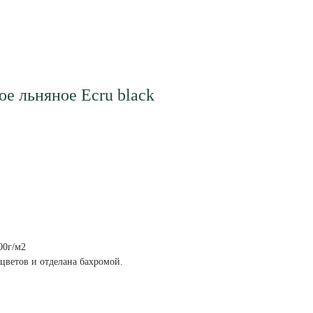
е льняное Ecru black
00г/м2
 цветов и отделана бахромой.